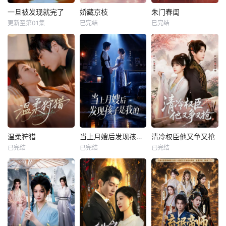
一旦被发现就完了
娇藏京枝
朱门春闺
更新至第01集
已完结
已完结
温柔狩猎
当上月嫂后发现孩子是我的
清冷权臣他又争又抢
已完结
已完结
已完结