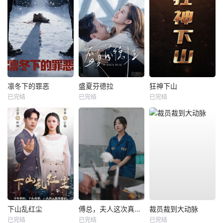
凛冬下的罪恶
盛夏芬德拉
狂神下山
已完结
已完结
已完结
下山乱红尘
傅总，夫人这次真的死了
裁员裁到大动脉
已完结
已完结
已完结