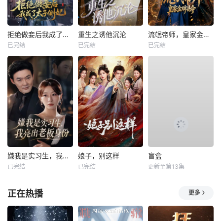
拒绝做妾后我成了太子侧妃
重生之诱他沉沦
流氓帝师，皇家金牌县令
已完结
已完结
已完结
嫌我是实习生，我亮出老板身份
娘子，别这样
盲盒
已完结
已完结
更新至第13集
正在热播
更多