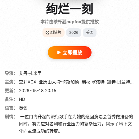
绚烂一刻
本片由茶杯狐cupfox提供播放
剧情片
2026
美国
立即播放
导演：
艾丹·扎米里
主演：
查莉XCX
亚历山大·斯卡斯加德
瑞秋·塞诺特
凯特·贝兰特
罗
更新：
2026-05-18 20:15
备注：
HD
语言：
英语
剧情：
一位冉冉升起的流行歌手在为她的巡回演唱会首秀做准备的
同时，努力应对名利和行业压力的复杂压力，揭示了地下文
化向主流成功的转变。