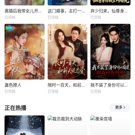
离婚后我带女儿开启新人生
这门婚事，主打一个反向饲养
弃少归来，仙尊身份被全网曝光
已完结
已完结
已完结
蛊色撩人
限时一百天，和前夫谈恋爱
我不装了身份可以偷走那我的病例呢
已完结
已完结
已完结
正在热播
更多