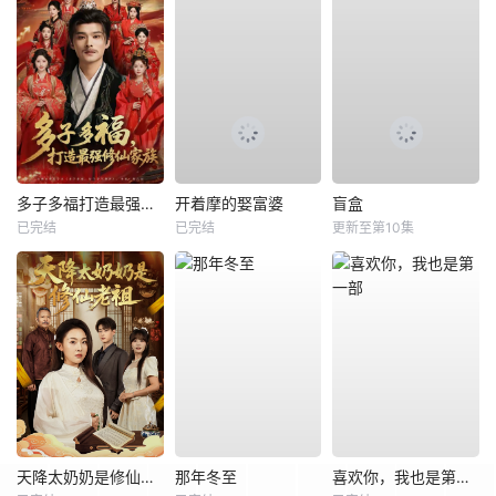
多子多福打造最强修仙家族
开着摩的娶富婆
盲盒
已完结
已完结
更新至第10集
天降太奶奶是修仙老祖
那年冬至
喜欢你，我也是第一部