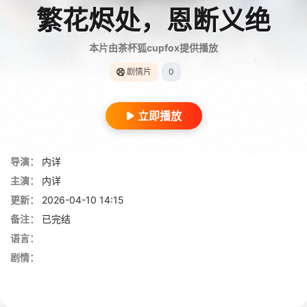
繁花烬处，恩断义绝
本片由茶杯狐cupfox提供播放
剧情片
0
立即播放
导演：
内详
主演：
内详
更新：
2026-04-10 14:15
备注：
已完结
语言：
剧情：