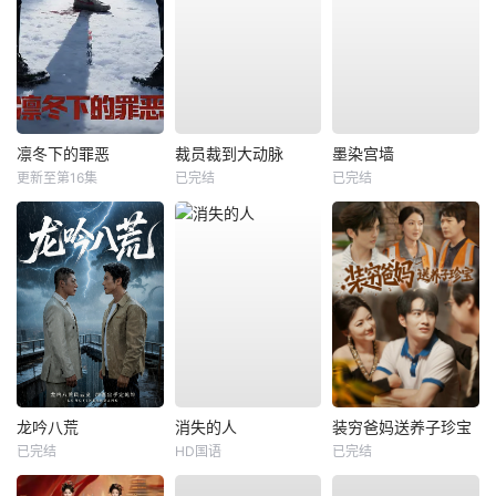
凛冬下的罪恶
裁员裁到大动脉
墨染宫墙
更新至第16集
已完结
已完结
龙吟八荒
消失的人
装穷爸妈送养子珍宝
已完结
HD国语
已完结