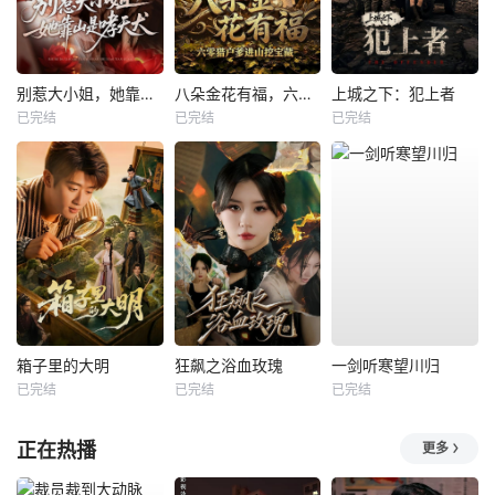
别惹大小姐，她靠山是哮天犬
八朵金花有福，六零猎户爹进山挖宝藏
上城之下：犯上者
已完结
已完结
已完结
箱子里的大明
狂飙之浴血玫瑰
一剑听寒望川归
已完结
已完结
已完结
正在热播
更多