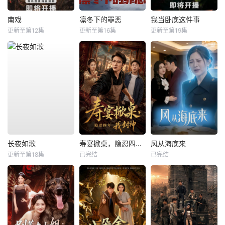
南戏
凛冬下的罪恶
我当卧底这件事
更新至第12集
更新至第16集
更新至第19集
长夜如歌
寿宴掀桌，隐忍四年我封神
风从海底来
更新至第18集
已完结
已完结