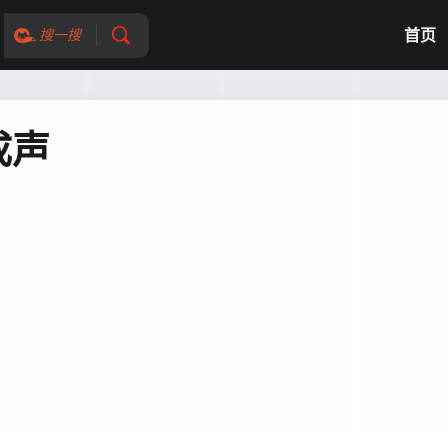
首页
搜一搜
成声