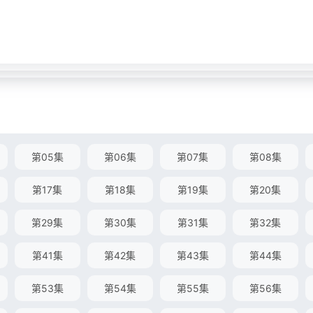
第05集
第06集
第07集
第08集
第17集
第18集
第19集
第20集
第29集
第30集
第31集
第32集
第41集
第42集
第43集
第44集
第53集
第54集
第55集
第56集