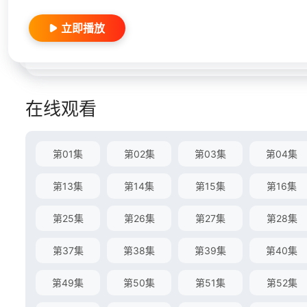
立即播放
在线观看
第01集
第02集
第03集
第04集
第13集
第14集
第15集
第16集
第25集
第26集
第27集
第28集
第37集
第38集
第39集
第40集
第49集
第50集
第51集
第52集