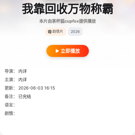
我靠回收万物称霸
本片由茶杯狐cupfox提供播放
剧情片
2026
立即播放
导演：
内详
主演：
内详
更新：
2026-06-03 16:15
备注：
已完结
语言：
剧情：