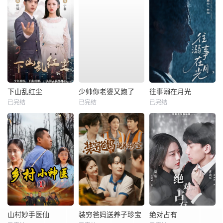
下山乱红尘
少帅你老婆又跑了
往事溺在月光
已完结
已完结
已完结
山村妙手医仙
装穷爸妈送养子珍宝
绝对占有