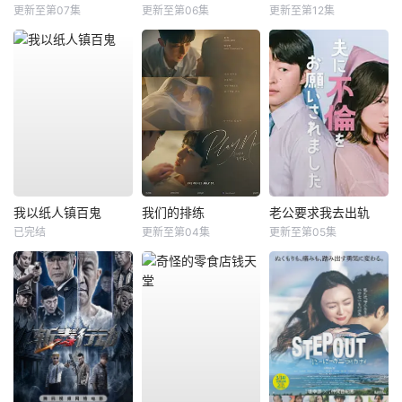
更新至第07集
更新至第06集
更新至第12集
我以纸人镇百鬼
我们的排练
老公要求我去出轨
已完结
更新至第04集
更新至第05集