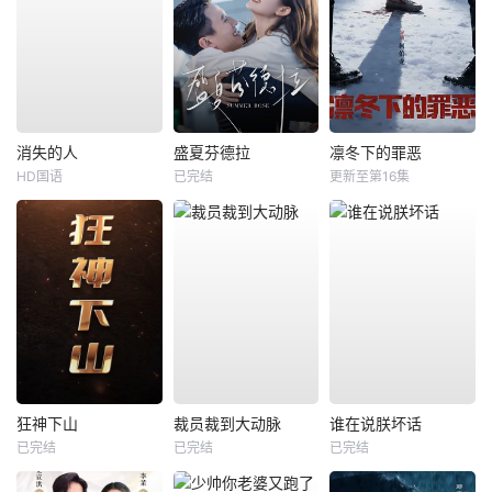
消失的人
盛夏芬德拉
凛冬下的罪恶
HD国语
已完结
更新至第16集
狂神下山
裁员裁到大动脉
谁在说朕坏话
已完结
已完结
已完结