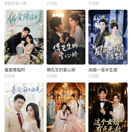
更新至第05集
已完结
已完结
偏爱降临时
傅先生的掌心娇
凤阙一诺半生错
已完结
已完结
已完结