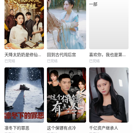
天降太奶奶是修仙老祖
回到古代闯后宫
喜欢你，我也是第一部
已完结
已完结
已完结
凛冬下的罪恶
这个保镖有点冷
千亿资产继承人