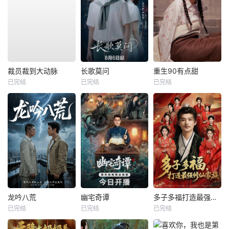
裁员裁到大动脉
长歌莫问
重生90有点甜
已完结
已完结
已完结
龙吟八荒
幽宅奇谭
多子多福打造最强修仙家族
已完结
已完结
已完结