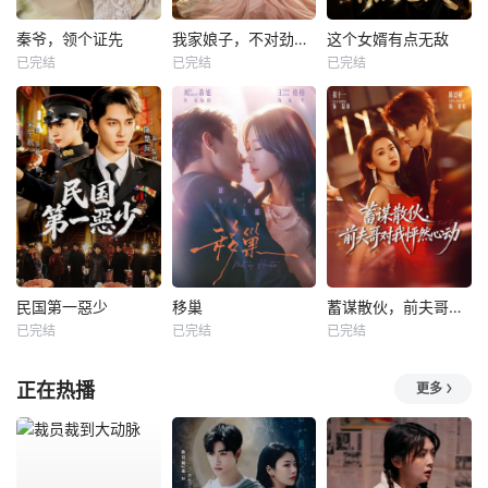
秦爷，领个证先
我家娘子，不对劲第四季
这个女婿有点无敌
已完结
已完结
已完结
民国第一惡少
移巢
蓄谋散伙，前夫哥对我怦然心动
已完结
已完结
已完结
正在热播
更多