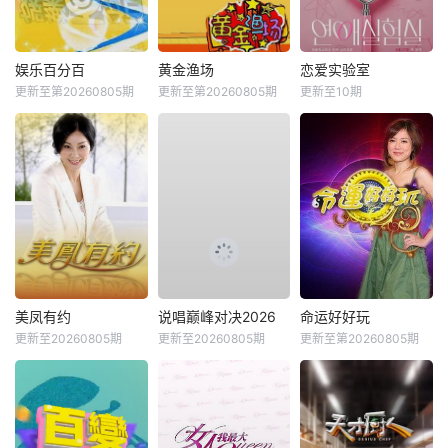
娱乐百分百
黄金渔场
恋爱实验室
更新至第20260805期
更新至第20260805期
更新至10期
美凤有约
说唱巅峰对决2026
命运好好玩
更新至20260805期
更新至20260805期
更新至第20260805期