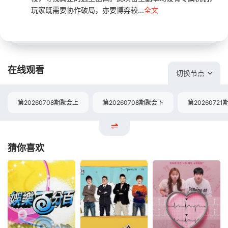
玩家既需要协作破局，亦要博弈较...
全文
在线观看
切换节点
第20260708期聚会上
第20260708期聚会下
第20260721
猜你喜欢