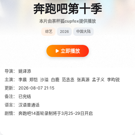
奔跑吧第十季
本片由茶杯狐cupfox提供播放
综艺
2026
中国大陆
立即播放
导演：
姚译添
主演：
李晨
郑恺
沙溢
白鹿
范丞丞
张真源
孟子义
李昀锐
更新：
2026-08-07 21:15
备注：
已完结
语言：
汉语普通话
剧情：
奔跑吧14首轮录制将于3月25-29日开启