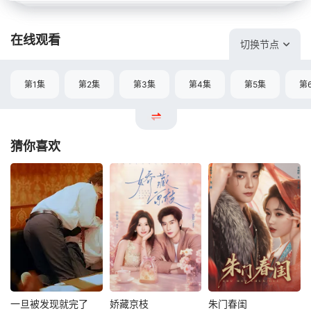
在线观看
切换节点
第1集
第2集
第3集
第4集
第5集
第
猜你喜欢
一旦被发现就完了
娇藏京枝
朱门春闺