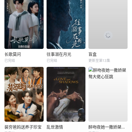
长歌莫问
往事溺在月光
盲盒
已完结
已完结
更新至第13集
装穷爸妈送养子珍宝
乱世激情
醉吻夜她一撒娇桀骜大佬心狂跳