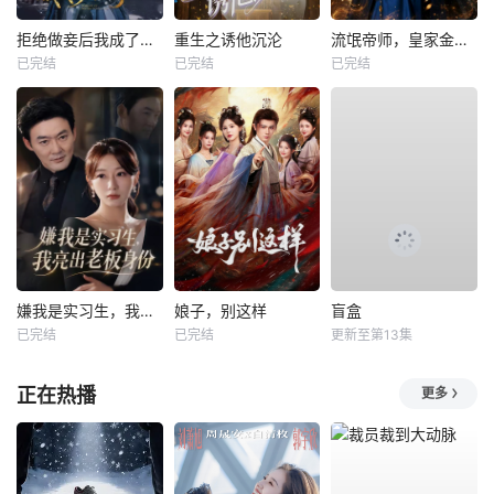
拒绝做妾后我成了太子侧妃
重生之诱他沉沦
流氓帝师，皇家金牌县令
已完结
已完结
已完结
嫌我是实习生，我亮出老板身份
娘子，别这样
盲盒
已完结
已完结
更新至第13集
正在热播
更多