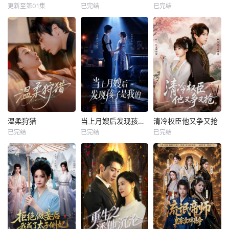
更新至第01集
已完结
已完结
温柔狩猎
当上月嫂后发现孩子是我的
清冷权臣他又争又抢
已完结
已完结
已完结