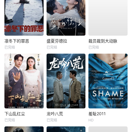
凛冬下的罪恶
盛夏芬德拉
裁员裁到大动脉
已完结
已完结
已完结
下山乱红尘
龙吟八荒
羞耻2011
已完结
已完结
HD