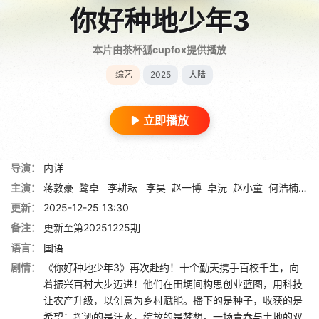
你好种地少年3
本片由茶杯狐cupfox提供播放
综艺
2025
大陆
立即播放
导演：
内详
主演：
蒋敦豪
鹭卓
李耕耘
李昊
赵一博
卓沅
赵小童
何浩楠
陈
更新：
2025-12-25 13:30
备注：
更新至第20251225期
语言：
国语
剧情：
《你好种地少年3》再次赴约！十个勤天携手百校千生，向
着振兴百村大步迈进！他们在田埂间构思创业蓝图，用科技
让农产升级，以创意为乡村赋能。播下的是种子，收获的是
希望；挥洒的是汗水，绽放的是梦想。一场青春与土地的双