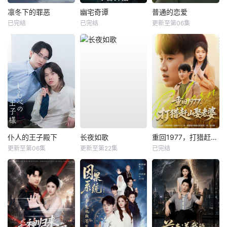
凛冬下的罪恶
幽宅奇谭
普通的恋爱
已完结
已完结
更新至第06集
仆人的王子殿下
长夜如歌
重回1977，打猎赶山娶老婆
更新至第06集
更新至第22集
已完结