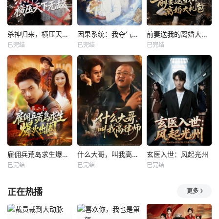
杀神归来，横压天下无敌
因果系统：我夺气运救苍生
前妻送我的离婚大礼包
已完结
已完结
已完结
雇佣兵荒岛求生爆火出圈第二季
什么大哥，叫我高律师
玄医入世：风起光州
已完结
已完结
已完结
正在热播
更多