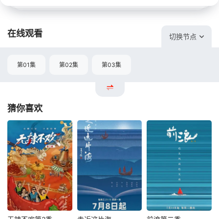
在线观看
切换节点
第01集
第02集
第03集
猜你喜欢