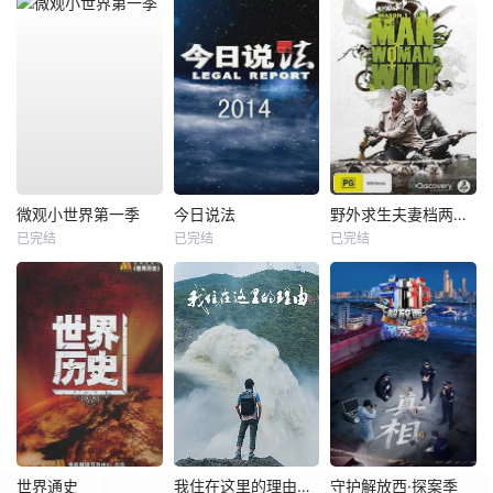
微观小世界第一季
今日说法
野外求生夫妻档两季全
已完结
已完结
已完结
世界通史
我住在这里的理由第四季
守护解放西·探案季