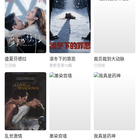
盛夏芬德拉
凛冬下的罪恶
裁员裁到大动脉
已完结
更新至第16集
已完结
乱世激情
墨染宫墙
我真是药神