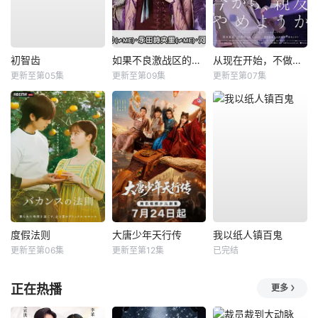
初智齿
如果不良激战区的四天王转生成了偶像团体？
从现在开始，不做朋友了吧。
更新至第05集
更新至第09集
更新至第07集
度假法则
大唐少年天行传
我以纸人镇百鬼
更新至第06集
更新至第12集
已完结
正在热播
更多