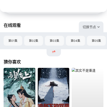
在线观看
切换节点
第01集
第02集
第03集
第04集
第05集
猜你喜欢