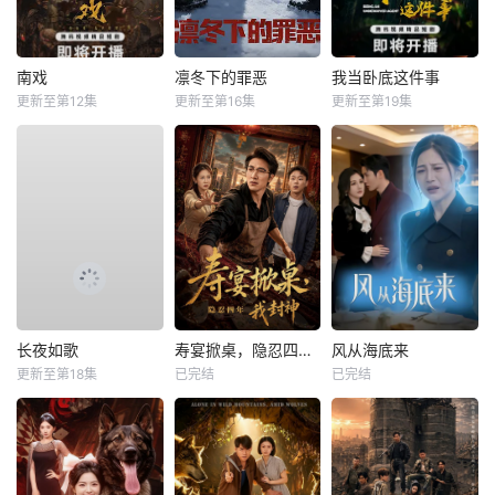
南戏
凛冬下的罪恶
我当卧底这件事
更新至第12集
更新至第16集
更新至第19集
长夜如歌
寿宴掀桌，隐忍四年我封神
风从海底来
更新至第18集
已完结
已完结