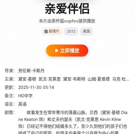
亲爱伴侣
本片由茶杯狐cupfox提供播放
剧情片
2012
美国
立即播放
导演：
劳伦斯·卡斯丹
主演：
黛安·基顿
凯文·克莱恩
黛安·韦斯特
山姆·夏普德
马克·杜普拉斯
更新：
2025-11-30 05:14
备注：
HD中字
语言：
英语
剧情：
故事发生在常年寒冷的落基山脉，贝西（黛安·基顿 Dia
ne Keaton 饰）和丈夫约瑟夫（凯文·克莱恩 Kevin Kline
饰）已经记不得他们结婚多久了，至少久到他们的孩子们也
组成了自己的家庭。约瑟夫向来是个以自我为中心的男