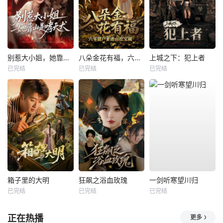
别惹大小姐，她靠山是哮天犬
八朵金花有福，六零猎户爹进山挖宝藏
上城之下：犯上者
已完结
已完结
已完结
箱子里的大明
狂飙之浴血玫瑰
一剑听寒望川归
已完结
已完结
已完结
正在热播
更多