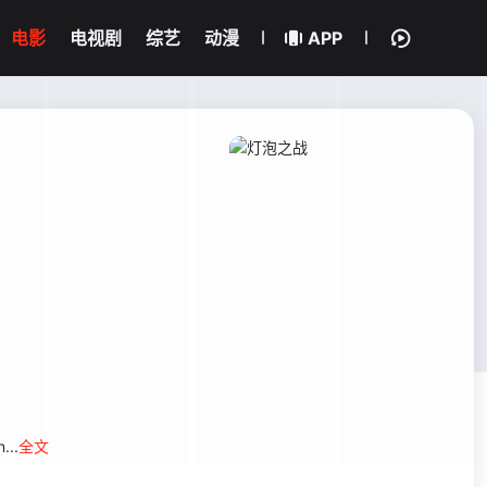
电影
电视剧
综艺
动漫
APP
...
全文