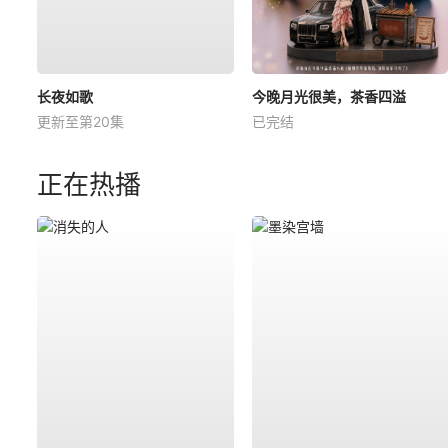
长夜如歌
今晚月光很美，茶香四溢
更新至第20集
已完结
正在热播