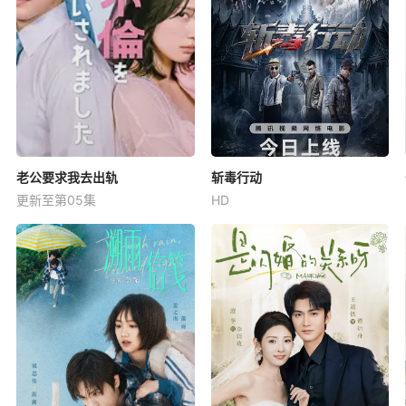
老公要求我去出轨
斩毒行动
更新至第05集
HD