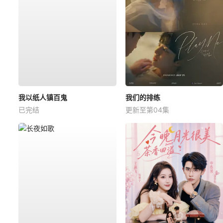
我以纸人镇百鬼
我们的排练
已完结
更新至第04集