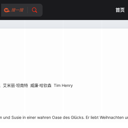
首页
搜一搜
里
艾米丽·坦南特
威廉·哈钦森
Tim Henry
nd Susie in einer wahren Oase des Glücks. Er liebt Weihnachten un