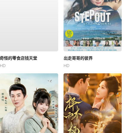
奇怪的零食店钱天堂
出走哥哥的彼界
HD
HD