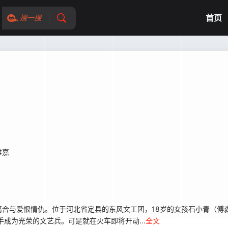
首页
搜一搜
维嘉
与爱恨情仇。位于河北省定县的东风文工团，18岁的女孩石小青（傅淼 
成为光荣的文艺兵。可是就在火车即将开动...
全文