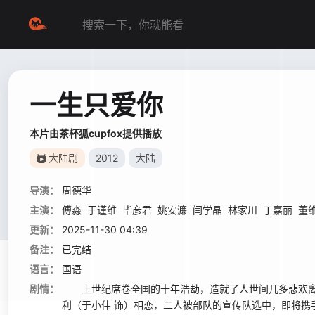
一生只爱你
本片由茶杯狐cupfox提供播放
大陆剧
2012
大陆
导演：
周德华
主演：
傅淼
于谨维
毕彦君
姚安濂
闫学晶
林家川
丁嘉丽
董
更新：
2025-11-30 04:39
备注：
已完结
语言：
国语
剧情：
上世纪席卷全国的十年浩劫，造就了人世间几多悲欢离合
利（于小伟 饰）相恋，二人被部队的宣传队选中，即将携手