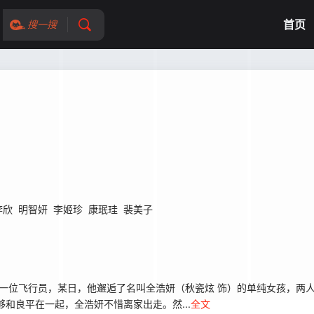
首页
搜一搜
李欣
明智妍
李姬珍
康珉珪
裴美子
一位飞行员，某日，他邂逅了名叫全浩妍（秋瓷炫 饰）的单纯女孩，两
和良平在一起，全浩妍不惜离家出走。然...
全文