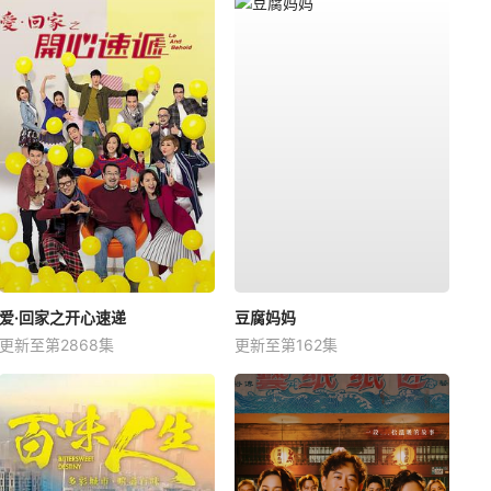
爱·回家之开心速递
豆腐妈妈
更新至第2868集
更新至第162集