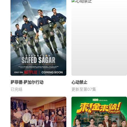
萨菲德·萨加尔行动
心动禁止
已完结
更新至第07集