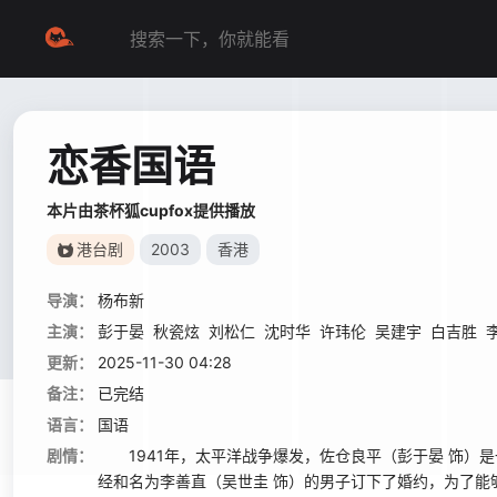
恋香国语
本片由茶杯狐cupfox提供播放
港台剧
2003
香港
导演：
杨布新
主演：
彭于晏
秋瓷炫
刘松仁
沈时华
许玮伦
吴建宇
白吉胜
更新：
2025-11-30 04:28
备注：
已完结
语言：
国语
剧情：
1941年，太平洋战争爆发，佐仓良平（彭于晏 饰）是
经和名为李善直（吴世圭 饰）的男子订下了婚约，为了能够