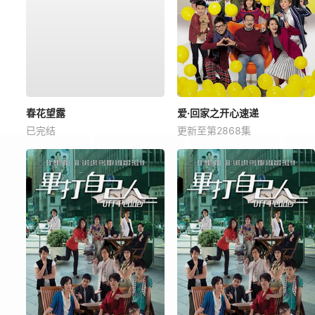
春花望露
爱·回家之开心速递
已完结
更新至第2868集