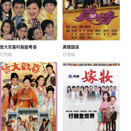
皆大欢喜时装版粤语
真情国语
已完结
已完结