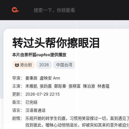
转过头帮你擦眼泪
本片由茶杯狐cupfox提供播放
港台剧
2026
中国台湾
导演：
姜秉辰
盧映安 Ann
主演：
禾雁凱
張鈞嘉
鄭彫秦
張棋富
陳泊澈
林書蘊
更新：
2026-07-29 22:15
备注：
已完结
语言：
汉语普通话
剧情：
乐观开朗的转学生钧嘉，习惯用笑容撑过一切，直到遇见
找到彼此，暧昧心动悄悄滋长，却被突如其来的意外被迫分