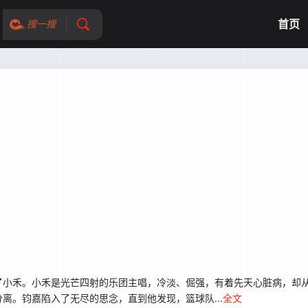
首页
搜一搜
了小禾。小禾是光芒四射的乐团主唱，冷淡、倔强，有着先天心脏病，却
离。钧嘉陷入了无尽的思念，直到他发现，篮球队...
全文