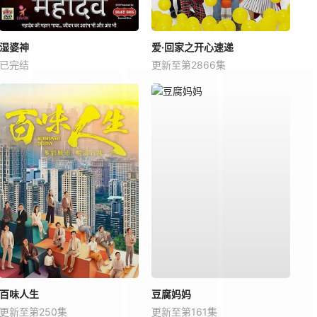
湿婆神
爱·回家之开心速递
已完结
更新至第2866集
百味人生
豆腐妈妈
更新至第250集
更新至第161集