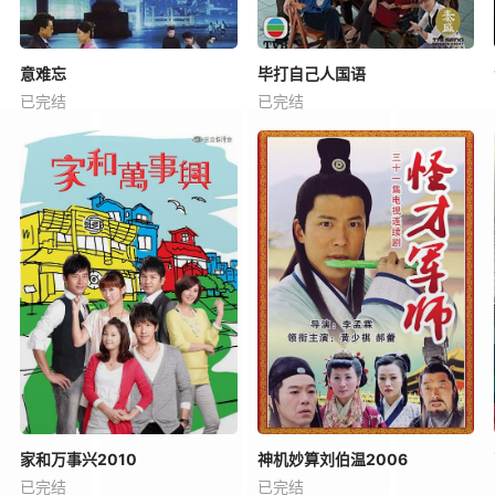
意难忘
毕打自己人国语
已完结
已完结
家和万事兴2010
神机妙算刘伯温2006
已完结
已完结