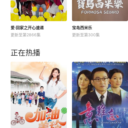
爱·回家之开心速递
宝岛西米乐
更新至第2866集
更新至第300集
正在热播