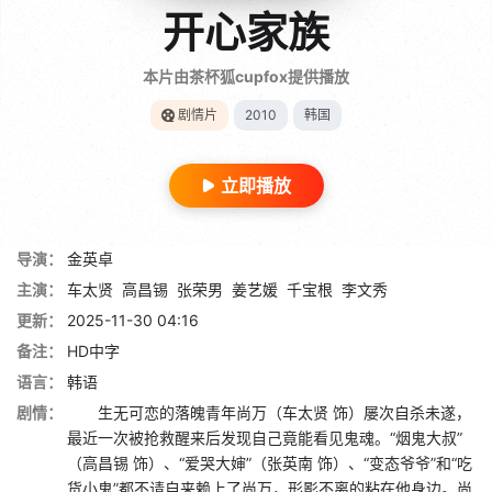
开心家族
本片由茶杯狐cupfox提供播放
剧情片
2010
韩国
立即播放
导演：
金英卓
主演：
车太贤
高昌锡
张荣男
姜艺媛
千宝根
李文秀
更新：
2025-11-30 04:16
备注：
HD中字
语言：
韩语
剧情：
生无可恋的落魄青年尚万（车太贤 饰）屡次自杀未遂，
最近一次被抢救醒来后发现自己竟能看见鬼魂。“烟鬼大叔”
（高昌锡 饰）、“爱哭大婶”（张英南 饰）、“变态爷爷”和“吃
货小鬼”都不请自来赖上了尚万，形影不离的粘在他身边。尚