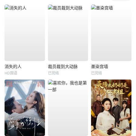
消失的人
裁员裁到大动脉
墨染宫墙
HD国语
已完结
已完结