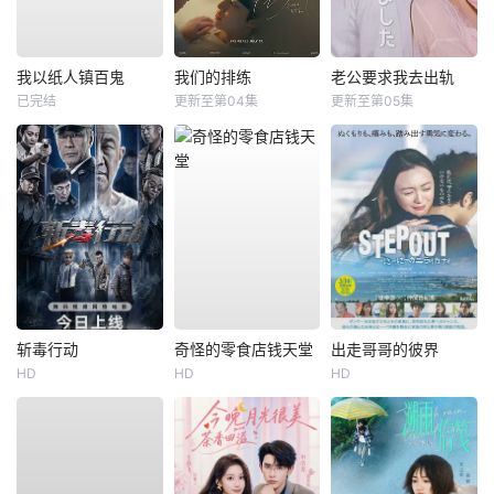
我以纸人镇百鬼
我们的排练
老公要求我去出轨
已完结
更新至第04集
更新至第05集
斩毒行动
奇怪的零食店钱天堂
出走哥哥的彼界
HD
HD
HD