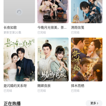
长夜如歌
今晚月光很美，茶香四溢
溯雨信笺
更新至第20集
已完结
已完结
是闪婚的关系呀
赐卿良辰
择木而栖
已完结
已完结
已完结
正在热播
更多