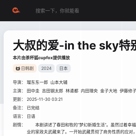
大叔的爱-in the sky
本片由茶杯狐cupfox提供播放
日韩剧
2024
日本
导演：
瑠东东一郎
山本大辅
主演：
田中圭
吉田钢太郎
林遣都
内田理央
金子大地
伊藤修
更新：
2025-11-30 03:21
备注：
已完结
语言：
日语
剧情：
本剧讲述了春田和牧的“梦幻新婚生活”。虽然过着幸福
业的家政夫武藏来了。一开始武藏贯彻了商务性质的应对，但