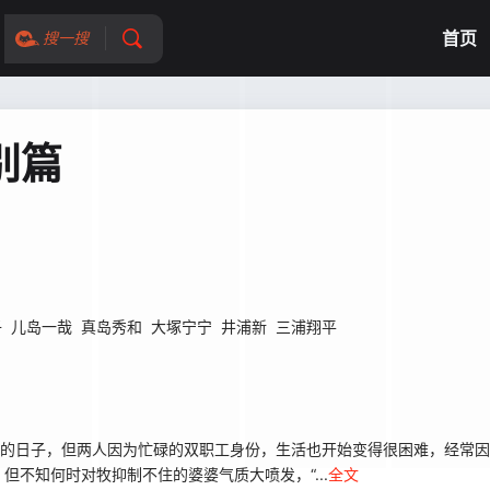
首页
搜一搜
特别篇
子
儿岛一哉
真岛秀和
大塚宁宁
井浦新
三浦翔平
的日子，但两人因为忙碌的双职工身份，生活也开始变得很困难，经常因
不知何时对牧抑制不住的婆婆气质大喷发，“...
全文