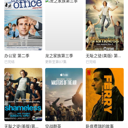
办公室 第二季
龙之家族第三季
无耻之徒(美版) 第八季
已完结
更新至第07集
已完结
无耻之徒(美版)第一季
空战群英
卧底费瑞的故事