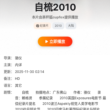
自梳2010
本片由茶杯狐cupfox提供播放
纪录片
2010
大陆
立即播放
导演：
骆仪
主演：
内详
更新：
2025-11-30 02:14
备注：
HD
语言：
其它
剧情：
自梳 拍摄地点：广东佛山 作者：骆仪 录
音：赖格贤 参展纪录 2010英国Exposures电影节 最
佳纪录片提名 2010波兰Aspekty视觉人类学电影节
2010约旦短片节 2010印度马杜莱国际纪录片与短片