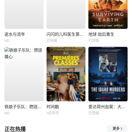
逝水与流年
闪闪的儿科医生第四季
地球·劫后重生
HD
已完结
已完结
铁娘子乐队：燃烧雄心
时间戳
爱达荷州血案：大学梦魇
HD
HD中字
已完结
正在热播
更多