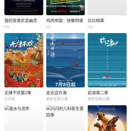
我的亚美尼亚幽灵
鸡肉帝国：快餐阴谋
比比档案
HD
HD
HD
无辣不欢第2季
走近这片海
前浪第二季
已完结
更新至第05集
更新至第04集