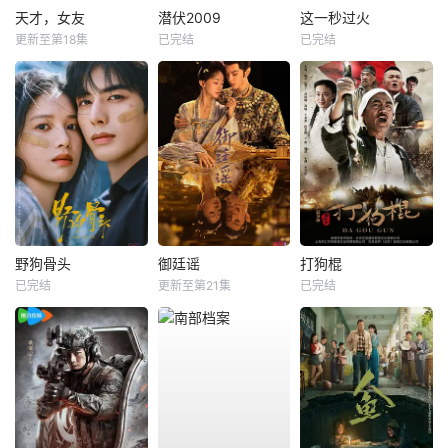
天才，女友
潜伏2009
这一秒过火
更新至第18集
已完结
已完结
野狗骨头
御廷谣
打狗棍
已完结
更新至第21集
已完结