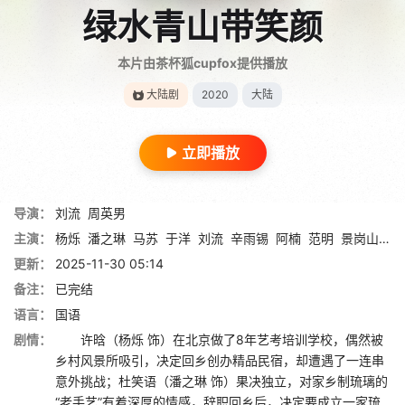
绿水青山带笑颜
本片由茶杯狐cupfox提供播放
大陆剧
2020
大陆
立即播放
导演：
刘流
周英男
主演：
杨烁
潘之琳
马苏
于洋
刘流
辛雨锡
阿楠
范明
景岗山
巩
更新：
2025-11-30 05:14
备注：
已完结
语言：
国语
剧情：
许晗（杨烁 饰）在北京做了8年艺考培训学校，偶然被
乡村风景所吸引，决定回乡创办精品民宿，却遭遇了一连串
意外挑战；杜笑语（潘之琳 饰）果决独立，对家乡制琉璃的
“老手艺”有着深厚的情感，辞职回乡后，决定要成立一家琉