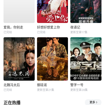
爱我，你别走
好想好想爱上你
夜语记
已完结
已完结
更新至第17集
北魏冯太后
御廷谣
警字一号
已完结
更新至第21集
更新至第28集
正在热播
更多