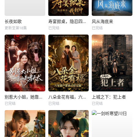
长夜如歌
寿宴掀桌，隐忍四年我封神
风从海底来
更新至第18集
已完结
已完结
别惹大小姐，她靠山是哮天犬
八朵金花有福，六零猎户爹进山挖宝藏
上城之下：犯上者
已完结
已完结
已完结