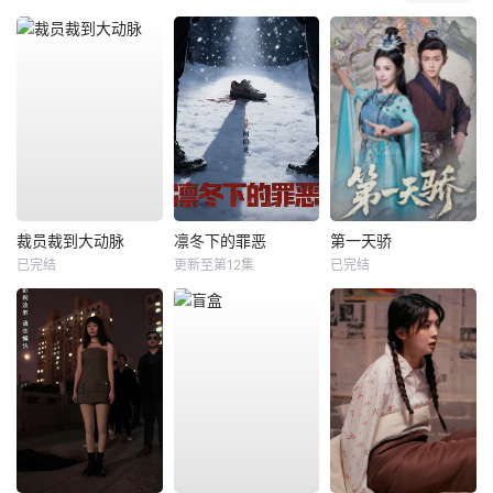
裁员裁到大动脉
凛冬下的罪恶
第一天骄
已完结
更新至第12集
已完结