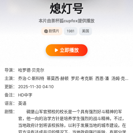
熄灯号
本片由茶杯狐cupfox提供播放
剧情片
1981
美国
立即播放
导演：
哈罗德·贝克尔
主演：
乔治·C·斯科特
蒂莫西·赫顿
罗尼·考克斯
西恩·潘
汤姆·克鲁斯
更新：
2025-11-30 04:10
备注：
HD中字
语言：
英语
剧情：
碉堡山军官预校的校长是一个具有强烈好斗精神的军
官，他一向的治学方针是培养学生强烈的战斗精神。不过，
当地政府计划将该校拆除，以利于发展当地的城市建设。在
双方没有达成共识的情况下，当地政府强行拆除，有部分学