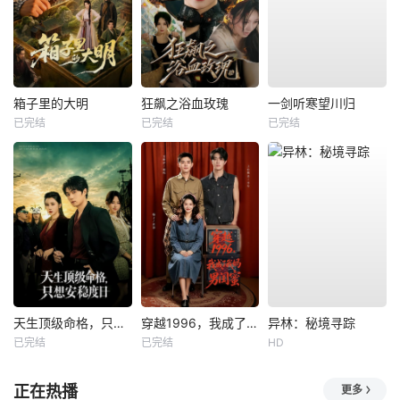
箱子里的大明
狂飙之浴血玫瑰
一剑听寒望川归
已完结
已完结
已完结
天生顶级命格，只想安稳度日
穿越1996，我成了我妈男闺蜜
异林：秘境寻踪
已完结
已完结
HD
正在热播
更多