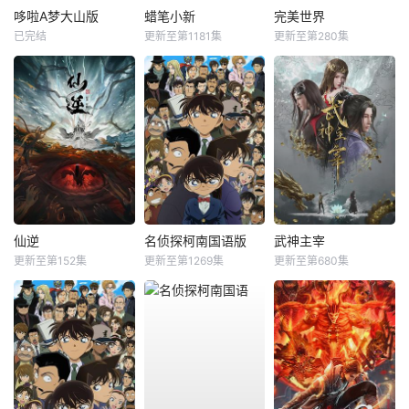
哆啦A梦大山版
蜡笔小新
完美世界
已完结
更新至第1181集
更新至第280集
仙逆
名侦探柯南国语版
武神主宰
更新至第152集
更新至第1269集
更新至第680集