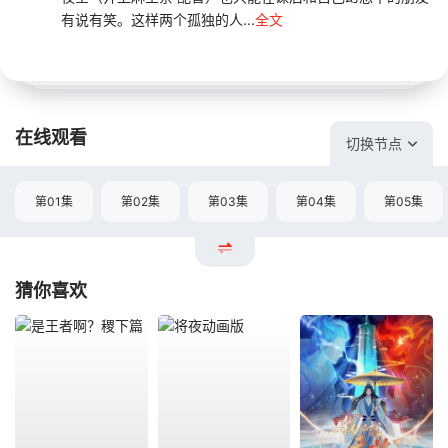
有说有笑。这样两个孤独的人...
全文
在线观看
切换节点
第01集
第02集
第03集
第04集
第05集
猜你喜欢