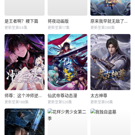
是王者啊？稷下篇
将夜动画版
原来我早就无敌了动态漫
更新至第04集
更新至第17集
更新至第288集
师尊：这个冲师逆徒才不是圣子动态漫
仙武帝尊动态漫
太古神尊
更新至第188集
更新至第526集
更新至第06集