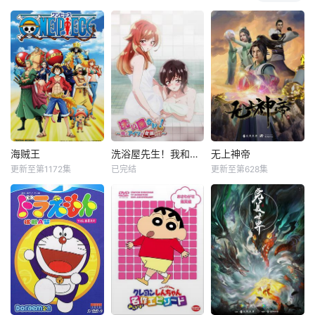
海贼王
洗浴屋先生！我和那家伙在女浴池！？
无上神帝
更新至第1172集
已完结
更新至第628集