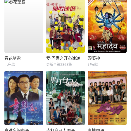
春花望露
爱·回家之开心速递
湿婆神
已完结
更新至第2868集
已完结
意难忘闽南语
毕打自己人国语
真情国语