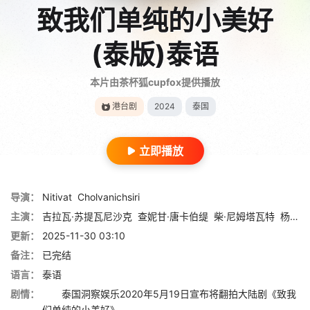
致我们单纯的小美好
(泰版)泰语
本片由茶杯狐cupfox提供播放
港台剧
2024
泰国
立即播放
导演：
Nitivat
Cholvanichsiri
主演：
吉拉瓦·苏提瓦尼沙克
查妮甘·唐卡伯缇
柴·尼姆塔瓦特
杨斯维
更新：
2025-11-30 03:10
备注：
已完结
语言：
泰语
剧情：
泰国洞察娱乐2020年5月19日宣布将翻拍大陆剧《致我
们单纯的小美好》。