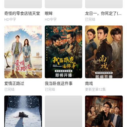
奇怪的零食店钱天堂
眼眸
龙日一，你死定了(短剧)
HD中字
HD中字
已完结
爱情正路过
我当卧底这件事
南戏
已完结
已完结
更新至第12集