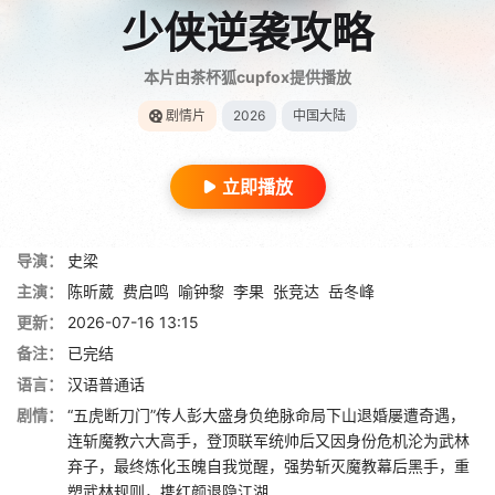
少侠逆袭攻略
本片由茶杯狐cupfox提供播放
剧情片
2026
中国大陆
立即播放
导演：
史梁
主演：
陈昕葳
费启鸣
喻钟黎
李果
张竞达
岳冬峰
更新：
2026-07-16 13:15
备注：
已完结
语言：
汉语普通话
剧情：
“五虎断刀门”传人彭大盛身负绝脉命局下山退婚屡遭奇遇，
连斩魔教六大高手，登顶联军统帅后又因身份危机沦为武林
弃子，最终炼化玉魄自我觉醒，强势斩灭魔教幕后黑手，重
塑武林规则，携红颜退隐江湖……