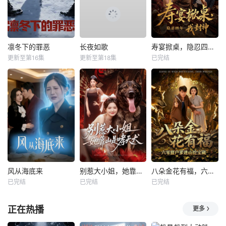
凛冬下的罪恶
长夜如歌
寿宴掀桌，隐忍四年我封神
更新至第16集
更新至第18集
已完结
风从海底来
别惹大小姐，她靠山是哮天犬
八朵金花有福，六零猎户爹进山挖宝藏
已完结
已完结
已完结
正在热播
更多