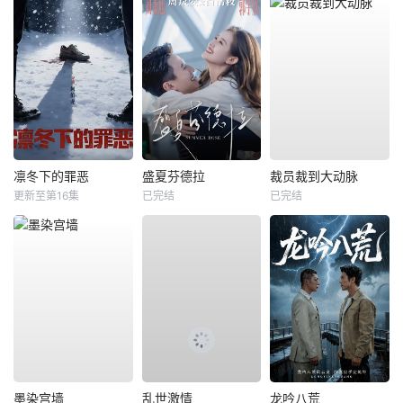
凛冬下的罪恶
盛夏芬德拉
裁员裁到大动脉
更新至第16集
已完结
已完结
墨染宫墙
乱世激情
龙吟八荒