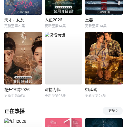
天才，女友
人鱼2026
重器
更新至第21集
更新至第14集
更新至第04集
花开锦绣2026
深情为饵
御廷谣
更新至第06集
更新至第08集
更新至第24集
正在热播
更多