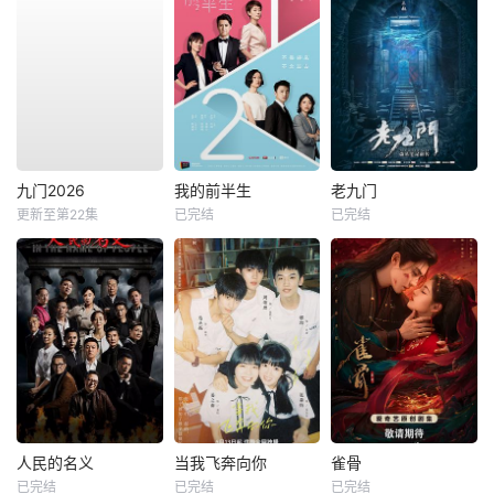
九门2026
我的前半生
老九门
更新至第22集
已完结
已完结
人民的名义
当我飞奔向你
雀骨
已完结
已完结
已完结