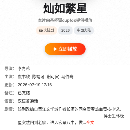
灿如繁星
本片由茶杯狐cupfox提供播放
大陆剧
2026
中国大陆
立即播放
导演：
李青蓉
主演：
虞书欣
陈靖可
谢可寅
马伯骞
更新：
2026-07-19 17:16
备注：
已完结
语言：
汉语普通话
剧情：
该剧改编自晋江文学城作者长洱的同名青春热血竞技小说。
博士生林晚
星突然回到老家，进入宏景八中，做...
全文