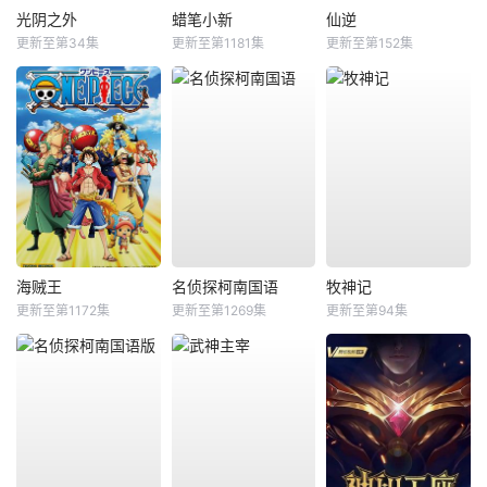
光阴之外
蜡笔小新
仙逆
更新至第34集
更新至第1181集
更新至第152集
海贼王
名侦探柯南国语
牧神记
更新至第1172集
更新至第1269集
更新至第94集