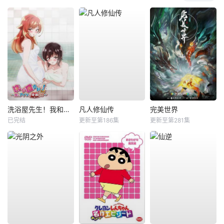
洗浴屋先生！我和那家伙在女浴池！？
凡人修仙传
完美世界
已完结
更新至第186集
更新至第281集