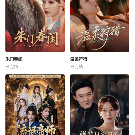
朱门春闺
温柔狩猎
已完结
已完结