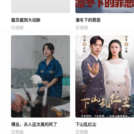
裁员裁到大动脉
凛冬下的罪恶
已完结
已完结
傅总，夫人这次真的死了
下山乱红尘
已完结
已完结