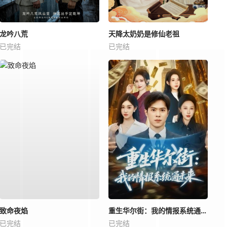
龙吟八荒
天降太奶奶是修仙老祖
已完结
已完结
致命夜焰
重生华尔街：我的情报系统通未来
已完结
已完结