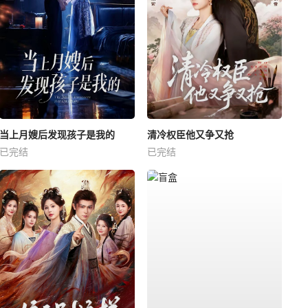
当上月嫂后发现孩子是我的
清冷权臣他又争又抢
已完结
已完结