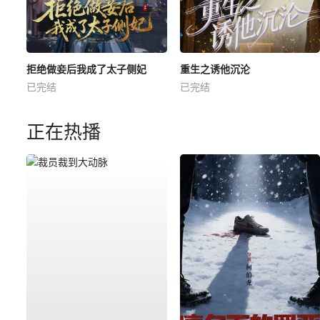
拒绝做妾后我成了太子侧妃
重生之诱他沉沦
已完结
已完结
正在热播