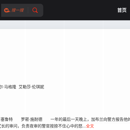
首页
搜一搜
尔·马格隆
艾勒莎·伦琪妮
塞鲁特 罗密·施耐德 一年的最后一天晚上，加布兰向警方报告他的
长的审问，负责夜审的警官按捺不住心中的怒...
全文