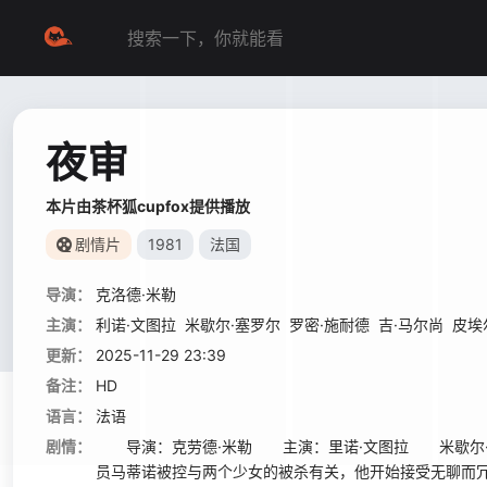
夜审
本片由茶杯狐cupfox提供播放
剧情片
1981
法国
导演：
克洛德·米勒
主演：
利诺·文图拉
米歇尔·塞罗尔
罗密·施耐德
吉·马尔尚
皮埃
更新：
2025-11-29 23:39
备注：
HD
语言：
法语
剧情：
导演：克劳德·米勒 主演：里诺·文图拉 米歇尔·
员马蒂诺被控与两个少女的被杀有关，他开始接受无聊而冗