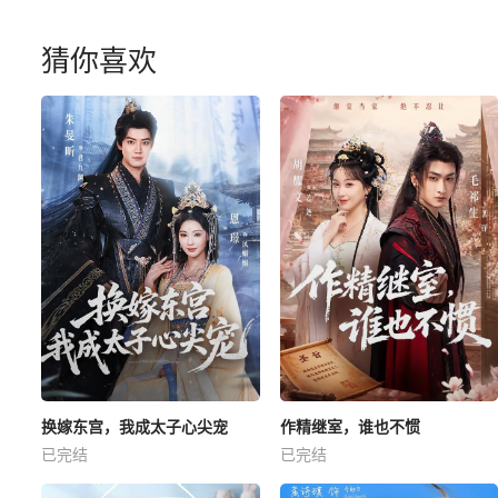
猜你喜欢
换嫁东宫，我成太子心尖宠
作精继室，谁也不惯
已完结
已完结