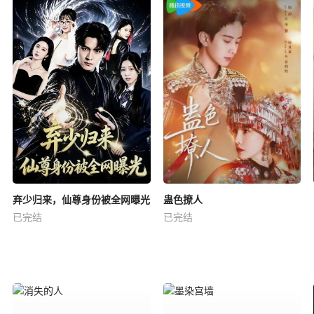
弃少归来，仙尊身份被全网曝光
蛊色撩人
已完结
已完结