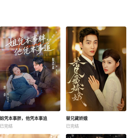
姐凭本事胖，他凭本事追
替兄藏娇娥
已完结
已完结