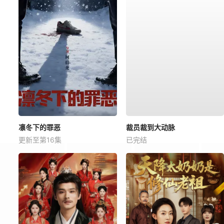
凛冬下的罪恶
裁员裁到大动脉
更新至第16集
已完结