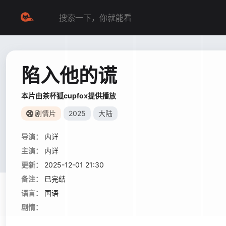
陷入他的谎
本片由茶杯狐cupfox提供播放
剧情片
2025
大陆
导演：
内详
主演：
内详
更新：
2025-12-01 21:30
备注：
已完结
语言：
国语
剧情：