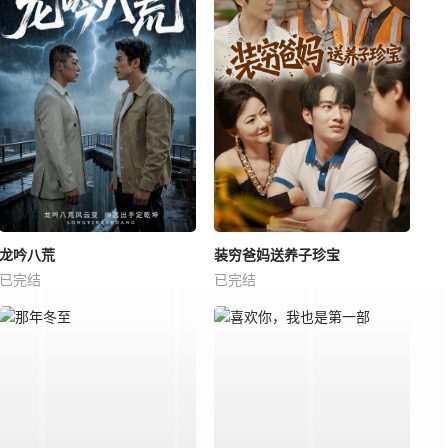
龙吟八荒
装穷爸妈送养子珍宝
已完结
已完结