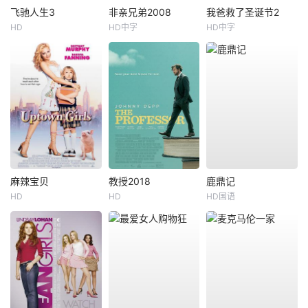
飞驰人生3
非亲兄弟2008
我爸救了圣诞节2
HD
HD中字
HD中字
麻辣宝贝
教授2018
鹿鼎记
HD
HD
HD国语