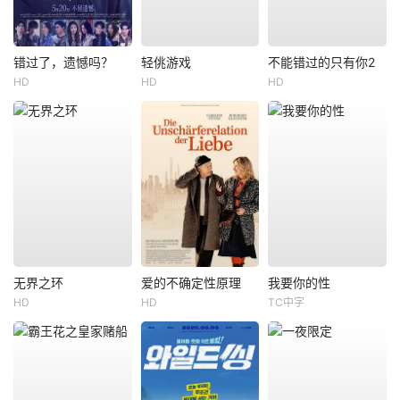
错过了，遗憾吗？
轻佻游戏
不能错过的只有你2
HD
HD
HD
无界之环
爱的不确定性原理
我要你的性
HD
HD
TC中字