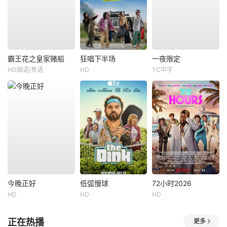
霸王花之皇家赌船
狂唱下半场
一夜限定
HD国语|粤语
HD
TC中字
今晚正好
低弧慢球
72小时2026
HD
HD
HD
正在热播
更多