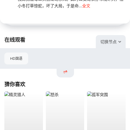
小冬打草惊蛇，坏了大局，于是命...
全文
在线观看
切换节点
HD国语
猜你喜欢