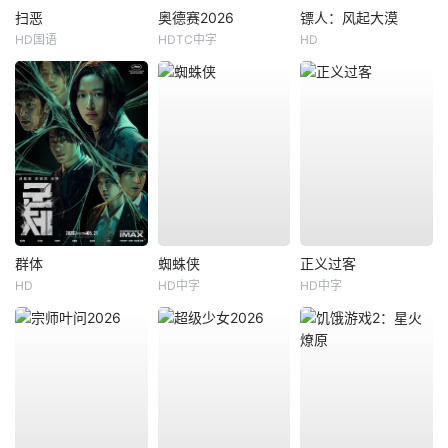
扫恶
奥德赛2026
镖人：风起大漠
HD国语
HDTC中字
HD
群体
蜘蛛侠
正义过客
HD
HD中字
HD中字