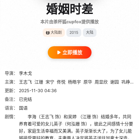
婚姻时差
本片由茶杯狐cupfox提供播放
大陆剧
2015
大陆
立即播放
导演：
李木戈
主演：
王志飞
江珊
宋宁
佟悦
杨皓宇
原华
周显欣
谢园
巩峥
何
更新：
2025-11-30 04:36
备注：
已完结
语言：
国语
剧情：
李海（王志飞 饰）和吴婷 （江珊 饰）结婚多年，共同
养育着可爱的女儿英子（何泓姗 饰），彼此之间感情十分要
好，家庭生活幸福而又美满。英子渐渐长大了，为了女儿能
够接受更好的教育，夫妻两人决定将英子送往加拿大深造，