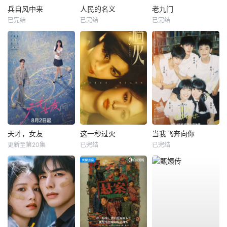
兵自风中来
人民的名义
老九门
已完结
已完结
已完结
天才，女友
这一秒过火
当我飞奔向你
更新至第20集
已完结
已完结