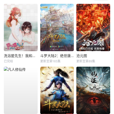
洗浴屋先生！我和那家伙在女浴池！？
斗罗大陆2：绝世唐门
沧元图
已完结
更新至第165集
更新至第89集