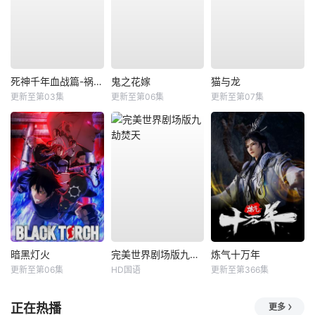
死神千年血战篇-祸进谭-
鬼之花嫁
猫与龙
更新至第03集
更新至第06集
更新至第07集
暗黑灯火
完美世界剧场版九劫焚天
炼气十万年
更新至第06集
HD国语
更新至第366集
正在热播
更多