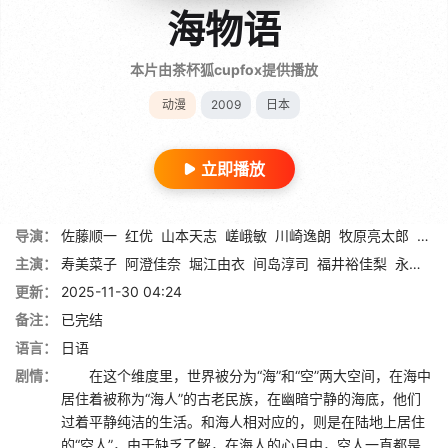
海物语
本片由茶杯狐cupfox提供播放
动漫
2009
日本
立即播放
导演：
佐藤顺一
红优
山本天志
嵯峨敏
川崎逸朗
牧原亮太郎
铃木
主演：
寿美菜子
阿澄佳奈
堀江由衣
间岛淳司
福井裕佳梨
永井幸子
更新：
2025-11-30 04:24
备注：
已完结
语言：
日语
剧情：
在这个维度里，世界被分为“海”和“空”两大空间，在海中
居住着被称为“海人”的古老民族，在幽暗宁静的海底，他们
过着平静纯洁的生活。和海人相对应的，则是在陆地上居住
的“空人”，由于缺乏了解，在海人的心目中，空人一直都是