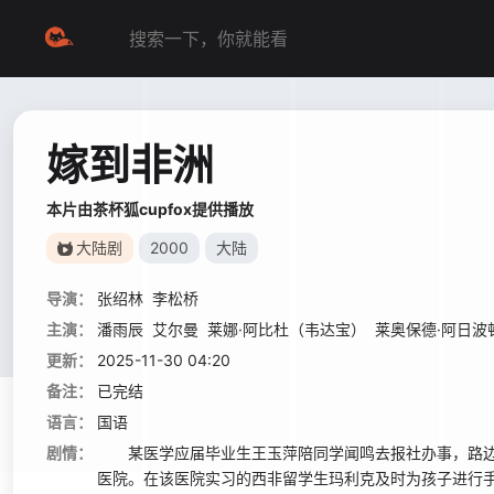
嫁到非洲
本片由茶杯狐cupfox提供播放
大陆剧
2000
大陆
导演：
张绍林
李松桥
主演：
潘雨辰
艾尔曼
莱娜·阿比杜（韦达宝）
莱奥保德·阿日波
更新：
2025-11-30 04:20
备注：
已完结
语言：
国语
剧情：
某医学应届毕业生王玉萍陪同学闻鸣去报社办事，路边突
医院。在该医院实习的西非留学生玛利克及时为孩子进行手