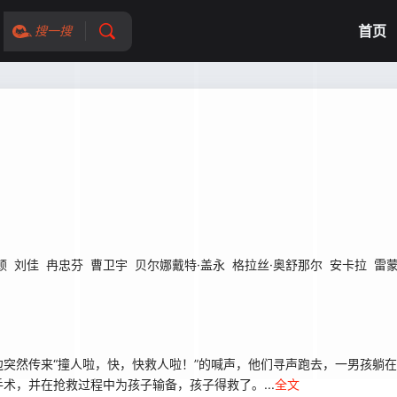
首页
搜一搜
顿
刘佳
冉忠芬
曹卫宇
贝尔娜戴特·盖永
格拉丝·奥舒那尔
安卡拉
雷蒙
然传来“撞人啦，快，快救人啦！”的喊声，他们寻声跑去，一男孩躺在
术，并在抢救过程中为孩子输备，孩子得救了。...
全文