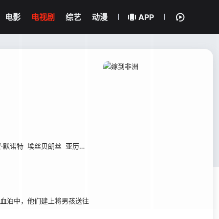
电影
电视剧
综艺
动漫
APP
·默诺特
埃丝贝朗丝
亚历山大·吉尼福
阿基姆·阿德乔
方焕章
孙桂田
血泊中，他们建上将男孩送往