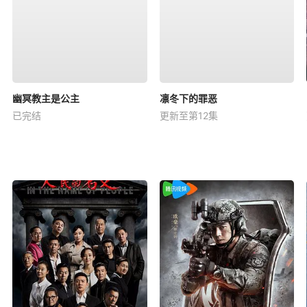
幽冥教主是公主
凛冬下的罪恶
已完结
更新至第12集