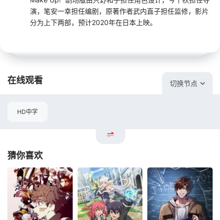
演，笔安一幸担任编剧，原著作者武内直子担任监修，影片
分为上下两部，预计2020年在日本上映。
在线观看
切换节点
HD中字
猜你喜欢