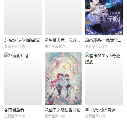
苏东坡与杭州的故事
重生警犬后，我成了名侦探？
动态漫画·全民诡异：开局掌握零元购
更新至第17集
更新至第10集
更新至第271集
谷雨街后巷
花仙子之魔法香对论
星卡梦少女5奇迹绽放
更新至第02集
更新至第21集
更新至第12集