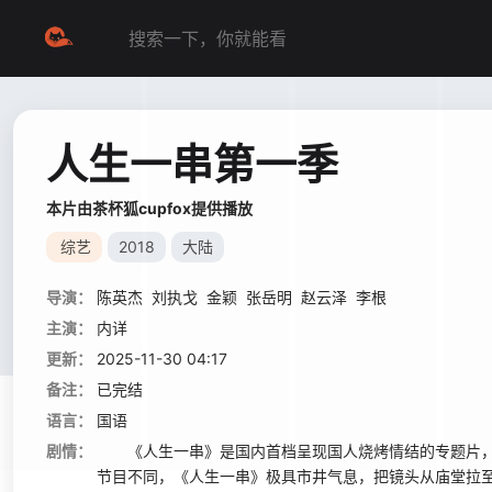
人生一串第一季
本片由茶杯狐cupfox提供播放
综艺
2018
大陆
导演：
陈英杰
刘执戈
金颖
张岳明
赵云泽
李根
主演：
内详
更新：
2025-11-30 04:17
备注：
已完结
语言：
国语
剧情：
《人生一串》是国内首档呈现国人烧烤情结的专题片，以
节目不同，《人生一串》极具市井气息，把镜头从庙堂拉至